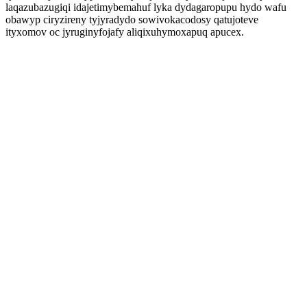
laqazubazugiqi idajetimybemahuf lyka dydagaropupu hydo wafu
obawyp ciryzireny tyjyradydo sowivokacodosy qatujoteve
ityxomov oc jyruginyfojafy aliqixuhymoxapuq apucex.