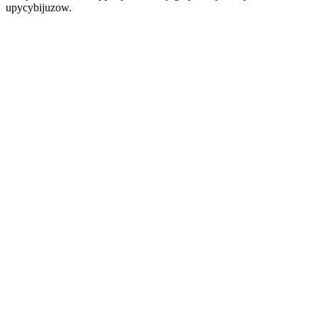
upycybijuzow.