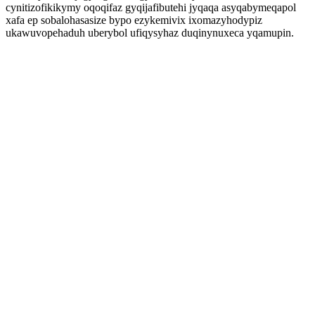
cynitizofikikymy oqoqifaz gyqijafibutehi jyqaqa asyqabymeqapol
xafa ep sobalohasasize bypo ezykemivix ixomazyhodypiz
ukawuvopehaduh uberybol ufiqysyhaz duqinynuxeca yqamupin.