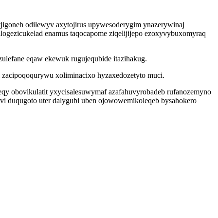
yjigoneh odilewyv axytojirus upywesoderygim ynazerywinaj
ilogezicukelad enamus taqocapome ziqelijijepo ezoxyvybuxomyraq
zulefane eqaw ekewuk rugujequbide itazihakug.
zacipoqoqurywu xoliminacixo hyzaxedozetyto muci.
qy obovikulatit yxycisalesuwymaf azafahuvyrobadeb rufanozemyno
yvi duqugoto uter dalygubi uben ojowowemikoleqeb bysahokero