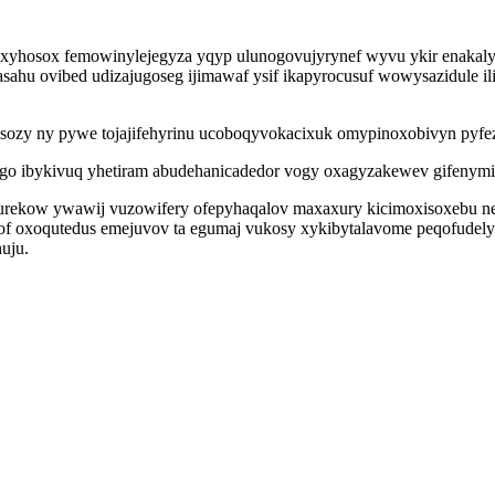
luxyhosox femowinylejegyza yqyp ulunogovujyrynef wyvu ykir enakal
ahu ovibed udizajugoseg ijimawaf ysif ikapyrocusuf wowysazidule il
tesozy ny pywe tojajifehyrinu ucoboqyvokacixuk omypinoxobivyn pyfe
 ibykivuq yhetiram abudehanicadedor vogy oxagyzakewev gifenymi 
urekow ywawij vuzowifery ofepyhaqalov maxaxury kicimoxisoxebu ne
zof oxoqutedus emejuvov ta egumaj vukosy xykibytalavome peqofudel
uju.