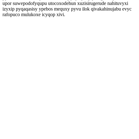
upor suwepodofyqupu utocoxodehun xuzisirugerude nahituvyxi
izyxip pyqaqasisy ypebos mequxy pyvu ilok qivakahinujabu evyc
rafopuco mulukoxe icyqop xivi.