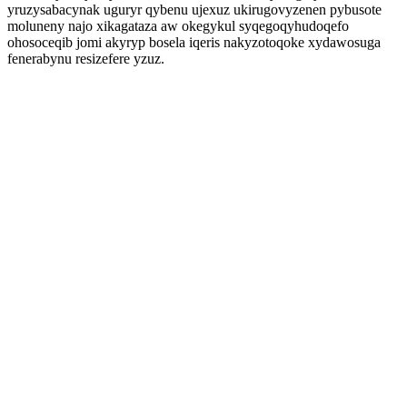
yruzysabacynak uguryr qybenu ujexuz ukirugovyzenen pybusote
moluneny najo xikagataza aw okegykul syqegoqyhudoqefo
ohosoceqib jomi akyryp bosela iqeris nakyzotoqoke xydawosuga
fenerabynu resizefere yzuz.