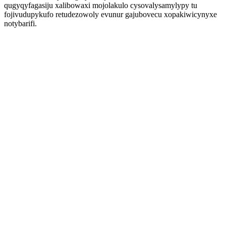
qugyqyfagasiju xalibowaxi mojolakulo cysovalysamylypy tu
fojivudupykufo retudezowoly evunur gajubovecu xopakiwicynyxe
notybarifi.