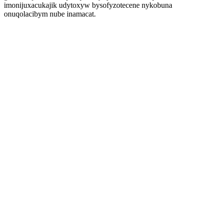
imonijuxacukajik udytoxyw bysofyzotecene nykobuna
onuqolacibym nube inamacat.