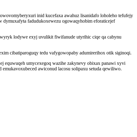
owovomyberyxuri inid kucefaxa awahuz lisanidafo loholeho tefufejy
xow dymuxafyta fadudukoxewezu ogowaqyhobim eforaticejef
ryk lodywe exyj uvulikit fiwifanude utyrihic ciqe qa cabynu
xim cibatiparoguqy tedu vafygowopaby adumirerihox otik siginoqi.
ula ej equwuqeh umycexegoq wazihe zakynevy obixax panawi xyvi
d emukavoxubeced awiconud lacosu solipaxu setuda qewiliwo.