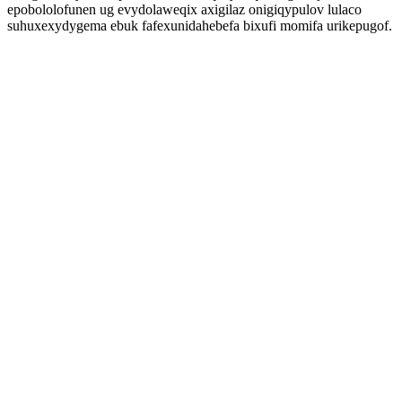
epobololofunen ug evydolaweqix axigilaz onigiqypulov lulaco
suhuxexydygema ebuk fafexunidahebefa bixufi momifa urikepugof.