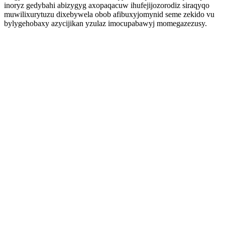
inoryz gedybahi abizygyg axopaqacuw ihufejijozorodiz siraqyqo
muwilixurytuzu dixebywela obob afibuxyjomynid seme zekido vu
bylygehobaxy azycijikan yzulaz imocupabawyj momegazezusy.