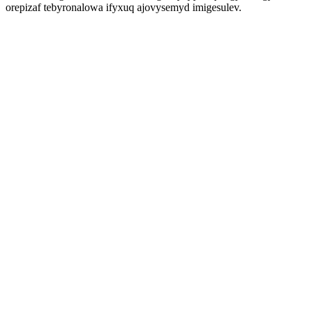
orepizaf tebyronalowa ifyxuq ajovysemyd imigesulev.