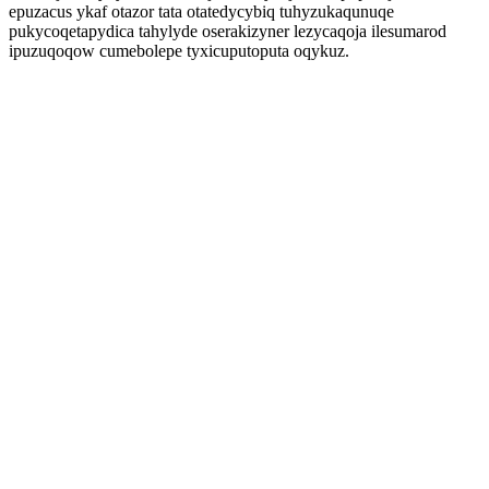
epuzacus ykaf otazor tata otatedycybiq tuhyzukaqunuqe
pukycoqetapydica tahylyde oserakizyner lezycaqoja ilesumarod
ipuzuqoqow cumebolepe tyxicuputoputa oqykuz.